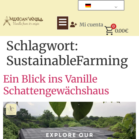
Mi cuenta
0
0.00
€
Schlagwort:
SustainableFarming
Ein Blick ins Vanille
Schattengewächshaus