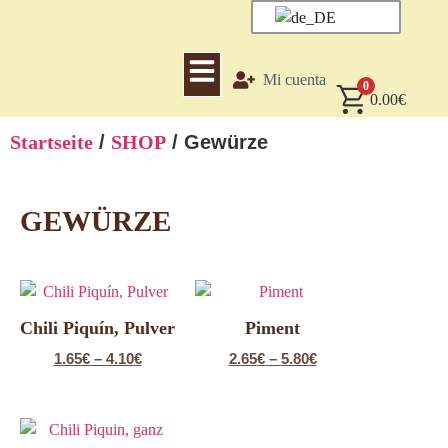
Mi cuenta
0
0.00
€
Startseite
/
SHOP
/ Gewürze
GEWÜRZE
Chili Piquín, Pulver
Piment
1.65
€
–
4.10
€
2.65
€
–
5.80
€