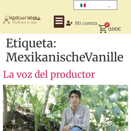
Mi cuenta
0
0.00
€
Etiqueta:
MexikanischeVanille
La voz del productor